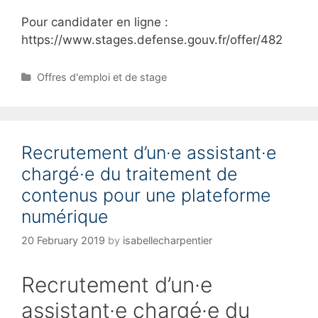
Pour candidater en ligne :
https://www.stages.defense.gouv.fr/offer/482
C
Offres d'emploi et de stage
a
t
e
g
Recrutement d’un·e assistant·e
o
r
chargé·e du traitement de
i
contenus pour une plateforme
e
s
numérique
20 February 2019
by
isabellecharpentier
Recrutement d’un·e
assistant·e chargé·e du