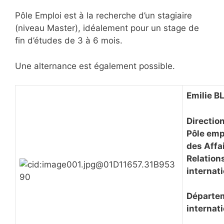
Pôle Emploi est à la recherche d’un stagiaire
(niveau Master), idéalement pour un stage de
fin d’études de 3 à 6 mois.
Une alternance est également possible.
Emilie B
Directio
Pôle empl
des Affa
Relation
internat
Départe
internat