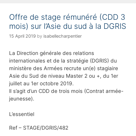
e
g
Offre de stage rémunéré (CDD 3
o
r
mois) sur l’Asie du sud à la DGRIS
i
e
15 April 2019
by
isabellecharpentier
s
La Direction générale des relations
internationales et de la stratégie (DGRIS) du
ministère des Armées recrute un(e) stagiaire
Asie du Sud de niveau Master 2 ou +, du 1er
juillet au 1er octobre 2019.
Il s’agit d’un CDD de trois mois (Contrat armée-
jeunesse).
L’essentiel
Ref – STAGE/DGRIS/482