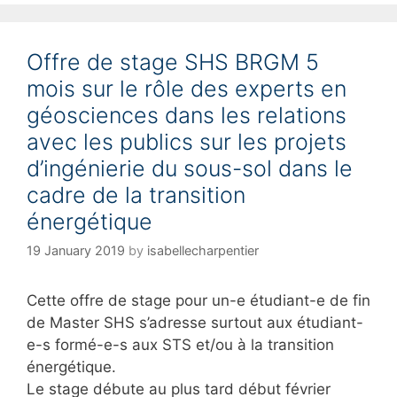
t
e
g
Offre de stage SHS BRGM 5
o
r
mois sur le rôle des experts en
i
géosciences dans les relations
e
s
avec les publics sur les projets
d’ingénierie du sous-sol dans le
cadre de la transition
énergétique
19 January 2019
by
isabellecharpentier
Cette offre de stage pour un-e étudiant-e de fin
de Master SHS s’adresse surtout aux étudiant-
e-s formé-e-s aux STS et/ou à la transition
énergétique.
Le stage débute au plus tard début février