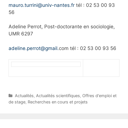
mauro.turrini@univ-nantes.fr
tél : 02 53 00 93
56
Adeline Perrot, Post-doctorante en sociologie,
UMR 6297
adeline.perrot
@gmail
.
com
tél : 02 53 00 93 56
C
Actualités
,
Actualités scientifiques
,
Offres d'emploi et
a
de stage
,
Recherches en cours et projets
t
e
g
o