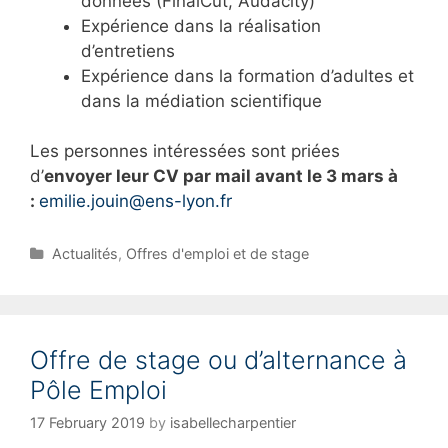
données (FinalCut, Audacity)
Expérience dans la réalisation
d’entretiens
Expérience dans la formation d’adultes et
dans la médiation scientifique
Les personnes intéressées sont priées
d’
envoyer leur CV par mail avant le 3 mars à
:
emilie.jouin@ens-lyon.fr
C
Actualités
,
Offres d'emploi et de stage
a
t
e
g
Offre de stage ou d’alternance à
o
r
Pôle Emploi
i
e
17 February 2019
by
isabellecharpentier
s