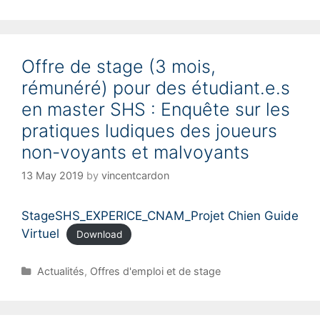
Offre de stage (3 mois,
rémunéré) pour des étudiant.e.s
en master SHS : Enquête sur les
pratiques ludiques des joueurs
non-voyants et malvoyants
13 May 2019
by
vincentcardon
StageSHS_EXPERICE_CNAM_Projet Chien Guide
Virtuel
Download
C
Actualités
,
Offres d'emploi et de stage
a
t
e