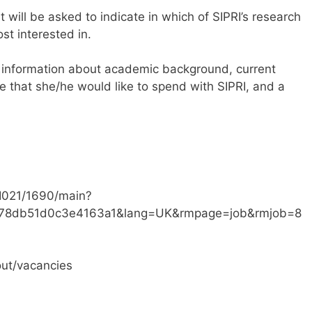
t will be asked to indicate in which of SIPRI’s research
t interested in.
e information about academic background, current
e that she/he would like to spend with SIPRI, and a
I021/1690/main?
1c78db51d0c3e4163a1&lang=UK&rmpage=job&rmjob=8
out/vacancies