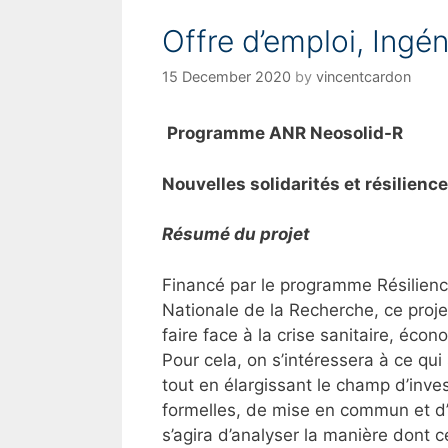
o
Offre d’emploi, Ingé
r
i
15 December 2020
by
vincentcardon
e
s
Programme ANR Neosolid-R
Nouvelles solidarités et résilienc
Résumé du projet
Financé par le programme Résilienc
Nationale de la Recherche, ce projet
faire face à la crise sanitaire, éco
Pour cela, on s’intéressera à ce qu
tout en élargissant le champ d’inves
formelles, de mise en commun et d’é
s’agira d’analyser la manière dont ce