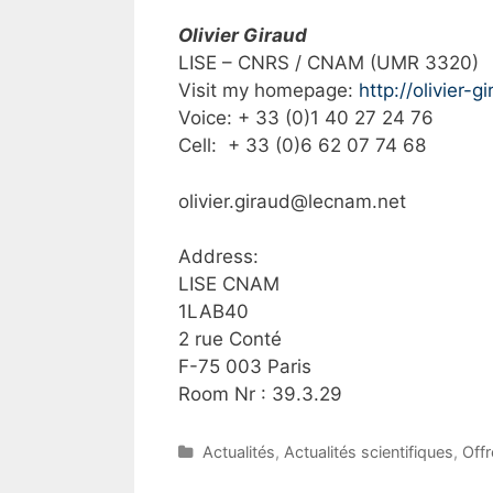
Olivier Giraud
LISE – CNRS / CNAM (UMR 3320)
Visit my homepage:
http://olivier-g
Voice: + 33 (0)1 40 27 24 76
Cell: + 33 (0)6 62 07 74 68
olivier.giraud@lecnam.net
Address:
LISE CNAM
1LAB40
2 rue Conté
F-75 003 Paris
Room Nr : 39.3.29
C
Actualités
,
Actualités scientifiques
,
Offr
a