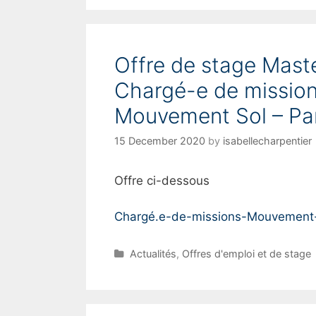
t
e
g
o
Offre de stage Maste
r
i
Chargé-e de mission
e
s
Mouvement Sol – Par
15 December 2020
by
isabellecharpentier
Offre ci-dessous
Chargé.e-de-missions-Mouvement
C
Actualités
,
Offres d'emploi et de stage
a
t
e
g