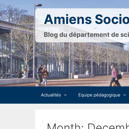
Skip
to
Amiens Socio
content
Blog du département de sci
Actualités
Equipe pédagogique
Month:
Decemb