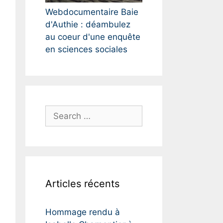
Webdocumentaire Baie
d'Authie : déambulez
au coeur d'une enquête
en sciences sociales
S
e
a
r
c
h
Articles récents
f
o
r
Hommage rendu à