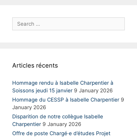
S
e
a
r
c
h
Articles récents
f
o
r
Hommage rendu à Isabelle Charpentier à
:
Soissons jeudi 15 janvier
9 January 2026
Hommage du CESSP à Isabelle Charpentier
9
January 2026
Disparition de notre collègue Isabelle
Charpentier
9 January 2026
Offre de poste Chargé·e d’études Projet