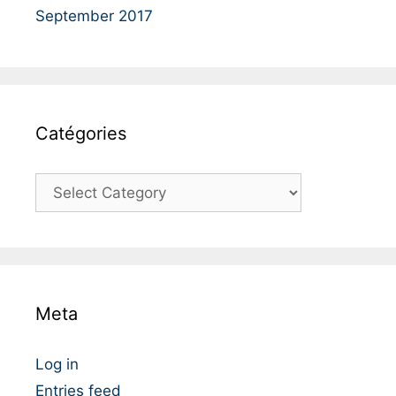
September 2017
Catégories
C
a
t
é
g
o
Meta
r
i
e
Log in
s
Entries feed