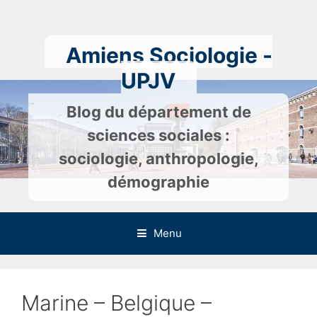
Skip
to
content
Amiens Sociologie -
UPJV
Blog du département de
sciences sociales :
sociologie, anthropologie,
démographie
Menu
Marine – Belgique –