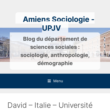
Skip
to
content
Amiens Sociologie -
UPJV
Blog du département de
sciences sociales :
sociologie, anthropologie,
démographie
Menu
David – Italie – Université