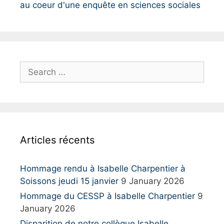
au coeur d'une enquête en sciences sociales
S
e
a
r
c
h
Articles récents
f
o
r
Hommage rendu à Isabelle Charpentier à
:
Soissons jeudi 15 janvier
9 January 2026
Hommage du CESSP à Isabelle Charpentier
9
January 2026
Disparition de notre collègue Isabelle