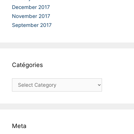
December 2017
November 2017
September 2017
Catégories
C
a
t
é
g
o
Meta
r