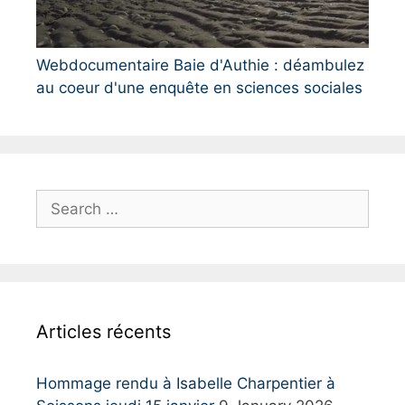
Webdocumentaire Baie d'Authie : déambulez
au coeur d'une enquête en sciences sociales
S
e
a
r
c
h
Articles récents
f
o
r
Hommage rendu à Isabelle Charpentier à
: