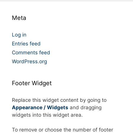
g
o
Meta
r
i
e
Log in
s
Entries feed
Comments feed
WordPress.org
Footer Widget
Replace this widget content by going to
Appearance / Widgets
and dragging
widgets into this widget area.
To remove or choose the number of footer