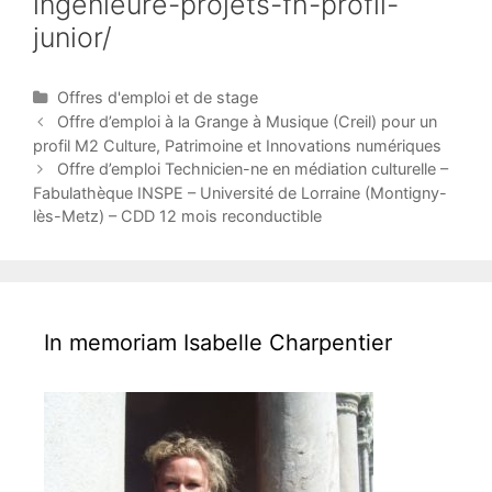
ingenieure-projets-fh-profil-
junior/
C
Offres d'emploi et de stage
a
P
Offre d’emploi à la Grange à Musique (Creil) pour un
t
o
profil M2 Culture, Patrimoine et Innovations numériques
e
s
Offre d’emploi Technicien-ne en médiation culturelle –
g
t
Fabulathèque INSPE – Université de Lorraine (Montigny-
o
n
lès-Metz) – CDD 12 mois reconductible
r
a
i
v
e
i
s
g
a
In memoriam Isabelle Charpentier
t
i
o
n