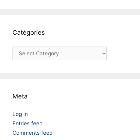
Catégories
C
a
t
é
g
o
Meta
r
i
e
Log in
s
Entries feed
Comments feed