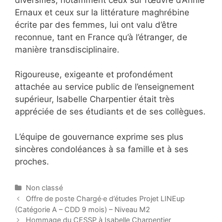
Ernaux et ceux sur la littérature maghrébine
écrite par des femmes, lui ont valu d’être
reconnue, tant en France qu’à l’étranger, de
manière transdisciplinaire.
Rigoureuse, exigeante et profondément
attachée au service public de l’enseignement
supérieur, Isabelle Charpentier était très
appréciée de ses étudiants et de ses collègues.
L’équipe de gouvernance exprime ses plus
sincères condoléances à sa famille et à ses
proches.
C
Non classé
a
P
Offre de poste Chargé·e d’études Projet LINEup
t
o
(Catégorie A – CDD 9 mois) – Niveau M2
e
s
Hommage du CESSP à Isabelle Charpentier