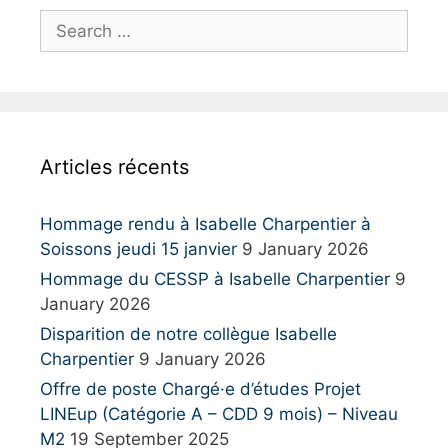
S
e
a
r
c
h
Articles récents
f
o
r
Hommage rendu à Isabelle Charpentier à
:
Soissons jeudi 15 janvier
9 January 2026
Hommage du CESSP à Isabelle Charpentier
9
January 2026
Disparition de notre collègue Isabelle
Charpentier
9 January 2026
Offre de poste Chargé·e d’études Projet
LINEup (Catégorie A – CDD 9 mois) – Niveau
M2
19 September 2025