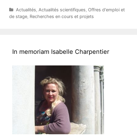
C
Actualités
,
Actualités scientifiques
,
Offres d'emploi et
a
de stage
,
Recherches en cours et projets
t
e
g
o
r
In memoriam Isabelle Charpentier
i
e
s