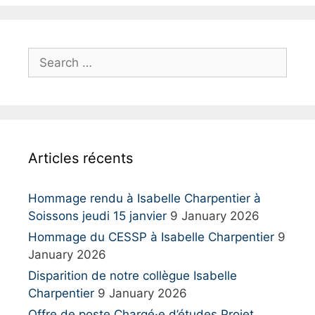
S
e
a
r
c
h
Articles récents
f
o
r
Hommage rendu à Isabelle Charpentier à
:
Soissons jeudi 15 janvier
9 January 2026
Hommage du CESSP à Isabelle Charpentier
9
January 2026
Disparition de notre collègue Isabelle
Charpentier
9 January 2026
Offre de poste Chargé·e d’études Projet