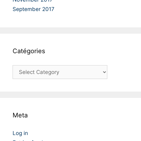
September 2017
Catégories
C
a
t
é
g
o
Meta
r
i
e
Log in
s