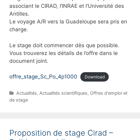
associant le CIRAD, l’INRAE et l’Université des
Antilles.
Le voyage A/R vers la Guadeloupe sera pris en
charge.
Le stage doit commencer dès que possible.
Vous trouverez les détails de l’offre dans le
document joint.
offre_stage_Sc_Po_4p1000
Download
C
Actualités
,
Actualités scientifiques
,
Offres d'emploi et
a
de stage
t
e
g
o
Proposition de stage Cirad –
r
i