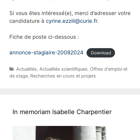
Si vous êtes intéressé(e), merci d’adresser votre
candidature à
cyrine.ezzili@curie.fr
.
Fiche de poste ci-dessous :
annonce-stagiaire-20082024
Download
C
Actualités
,
Actualités scientifiques
,
Offres d'emploi et
a
de stage
,
Recherches en cours et projets
t
e
g
o
r
In memoriam Isabelle Charpentier
i
e
s