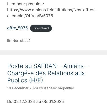
Lien pour postuler :
https://www.amiens.fr/Institutions/Nos-offres-
d-emploi/Offres/B/5075
offre_5075
Download
C
Non classé
a
t
e
g
Poste au SAFRAN – Amiens –
o
r
Chargé-e des Relations aux
i
Publics (H/F)
e
s
10 December 2024
by
isabellecharpentier
Du 02.12.2024 au 05.01.2025