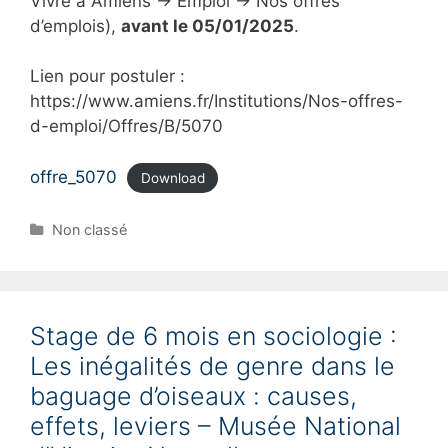
Vivre à Amiens → Emploi → Nos offres
d’emplois),
avant le 05/01/2025
.
Lien pour postuler :
https://www.amiens.fr/Institutions/Nos-offres-
d-emploi/Offres/B/5070
offre_5070
Download
C
Non classé
a
t
e
g
Stage de 6 mois en sociologie :
o
r
Les inégalités de genre dans le
i
baguage d’oiseaux : causes,
e
s
effets, leviers – Musée National