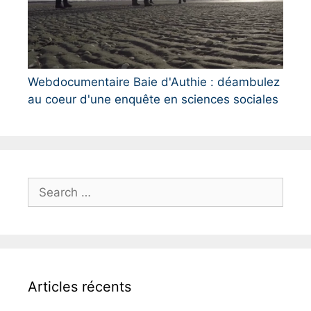
Webdocumentaire Baie d'Authie : déambulez
au coeur d'une enquête en sciences sociales
S
e
a
r
c
h
Articles récents
f
o