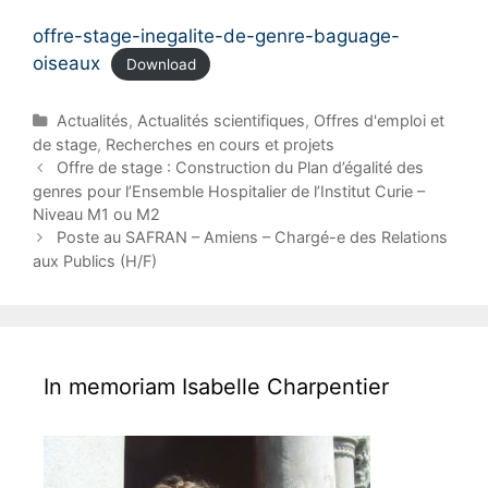
offre-stage-inegalite-de-genre-baguage-
oiseaux
Download
C
Actualités
,
Actualités scientifiques
,
Offres d'emploi et
a
de stage
,
Recherches en cours et projets
t
P
Offre de stage : Construction du Plan d’égalité des
e
o
genres pour l’Ensemble Hospitalier de l’Institut Curie –
g
s
Niveau M1 ou M2
o
t
Poste au SAFRAN – Amiens – Chargé-e des Relations
r
n
aux Publics (H/F)
i
a
e
v
s
i
g
a
In memoriam Isabelle Charpentier
t
i
o
n