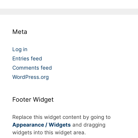
t
é
g
o
Meta
r
i
e
Log in
s
Entries feed
Comments feed
WordPress.org
Footer Widget
Replace this widget content by going to
Appearance / Widgets
and dragging
widgets into this widget area.