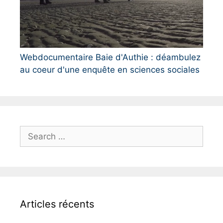
Webdocumentaire Baie d'Authie : déambulez
au coeur d'une enquête en sciences sociales
S
e
a
r
c
h
Articles récents
f
o