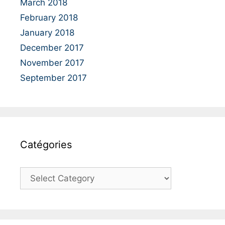
March 2018
February 2018
January 2018
December 2017
November 2017
September 2017
Catégories
C
a
t
é
g