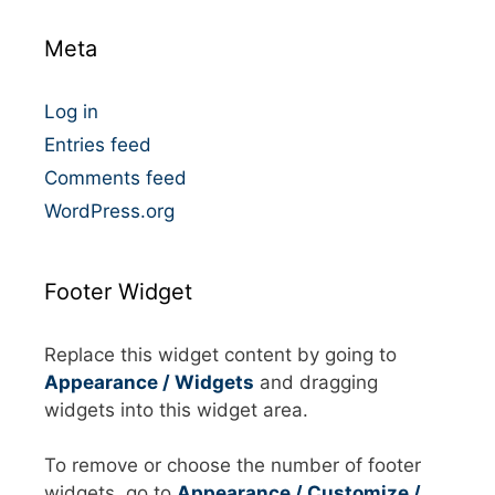
o
Meta
r
i
e
Log in
s
Entries feed
Comments feed
WordPress.org
Footer Widget
Replace this widget content by going to
Appearance / Widgets
and dragging
widgets into this widget area.
To remove or choose the number of footer
widgets, go to
Appearance / Customize /