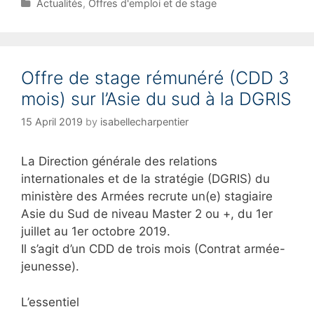
C
Actualités
,
Offres d'emploi et de stage
a
t
e
g
Offre de stage rémunéré (CDD 3
o
r
mois) sur l’Asie du sud à la DGRIS
i
e
15 April 2019
by
isabellecharpentier
s
La Direction générale des relations
internationales et de la stratégie (DGRIS) du
ministère des Armées recrute un(e) stagiaire
Asie du Sud de niveau Master 2 ou +, du 1er
juillet au 1er octobre 2019.
Il s’agit d’un CDD de trois mois (Contrat armée-
jeunesse).
L’essentiel