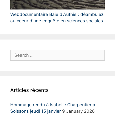
Webdocumentaire Baie d'Authie : déambulez
au coeur d'une enquête en sciences sociales
S
e
a
r
c
h
Articles récents
f
o
r
Hommage rendu à Isabelle Charpentier à
:
Soissons jeudi 15 janvier
9 January 2026