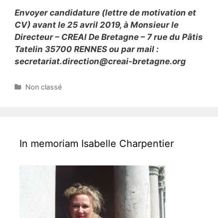
Envoyer candidature (lettre de motivation et
CV) avant le 25 avril 2019, à Monsieur le
Directeur – CREAI De Bretagne – 7 rue du Pâtis
Tatelin 35700 RENNES ou par mail :
secretariat.direction@creai-bretagne.org
C
Non classé
a
t
e
g
o
In memoriam Isabelle Charpentier
r
i
e
s