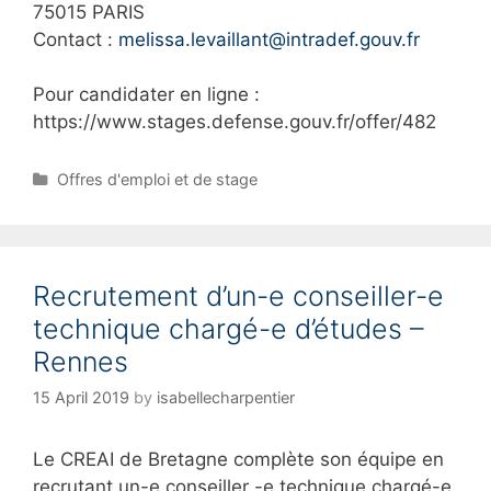
75015 PARIS
Contact :
melissa.levaillant@intradef.gouv.fr
Pour candidater en ligne :
https://www.stages.defense.gouv.fr/offer/482
C
Offres d'emploi et de stage
a
t
e
g
Recrutement d’un-e conseiller-e
o
r
technique chargé-e d’études –
i
Rennes
e
s
15 April 2019
by
isabellecharpentier
Le CREAI de Bretagne complète son équipe en
recrutant un-e conseiller -e technique chargé-e