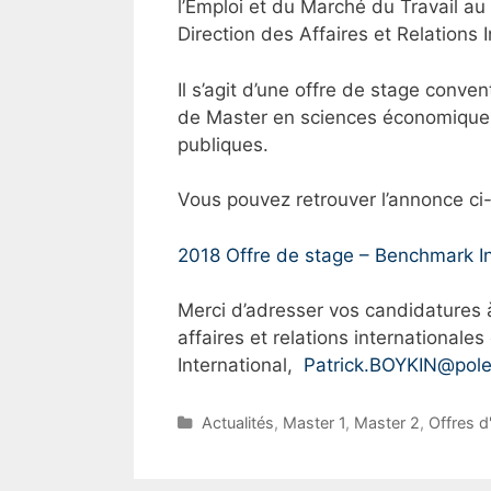
l’Emploi et du Marché du Travail a
Direction des Affaires et Relations 
Il s’agit d’une offre de stage conv
de Master en sciences économiques,
publiques.
Vous pouvez retrouver l’annonce ci
2018 Offre de stage – Benchmark In
Merci d’adresser vos candidatures à
affaires et relations internationa
International,
Patrick.BOYKIN@pole
C
Actualités
,
Master 1
,
Master 2
,
Offres d
a
t