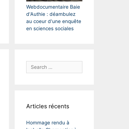
Webdocumentaire Baie
d'Authie : déambulez
au coeur d'une enquête
en sciences sociales
S
e
a
r
c
h
Articles récents
f
o
r
Hommage rendu à