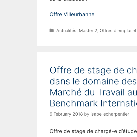
Offre Villeurbanne
C
Actualités
,
Master 2
,
Offres d'emploi et
a
t
e
g
o
Offre de stage de c
r
i
dans le domaine des 
e
s
Marché du Travail a
Benchmark Internati
6 February 2018
by
isabellecharpentier
Offre de stage de chargé-e d’étud