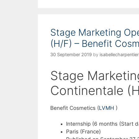
t
e
g
o
Stage Marketing Opé
r
i
(H/F) – Benefit Cos
e
s
30 September 2019
by
isabellecharpentier
Stage Marketin
Continentale (H
Benefit Cosmetics (
LVMH
)
Internship (6 months (Start 
Paris (France)