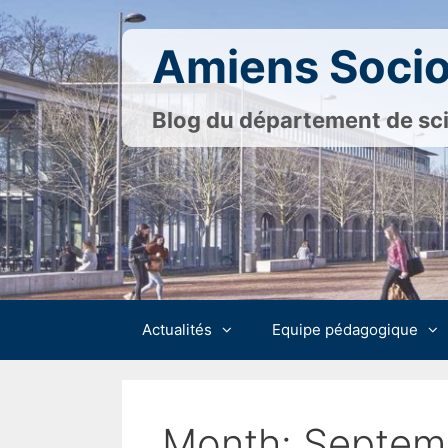
Skip
to
Amiens Socio
content
Blog du département de sci
Actualités
Equipe pédagogique
Month:
Septem