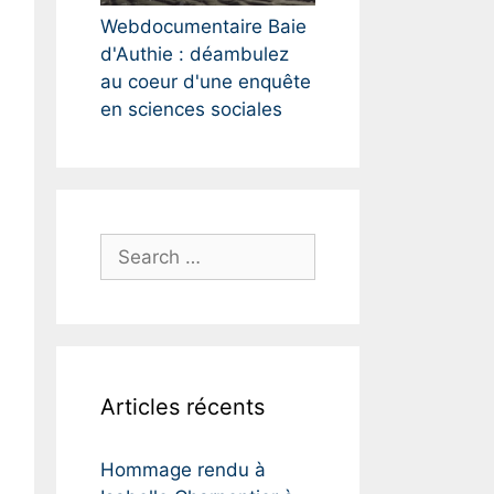
Webdocumentaire Baie
d'Authie : déambulez
au coeur d'une enquête
en sciences sociales
S
e
a
r
c
h
Articles récents
f
o
r
Hommage rendu à