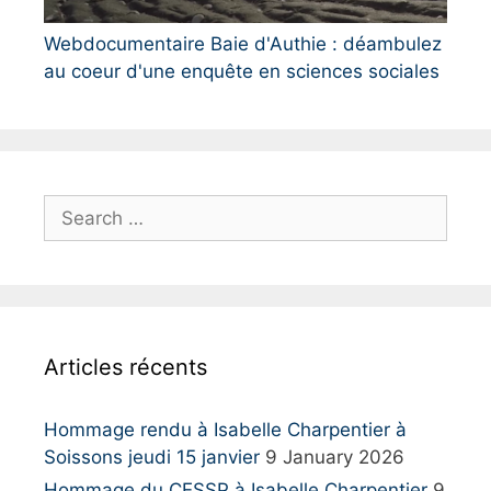
Webdocumentaire Baie d'Authie : déambulez
au coeur d'une enquête en sciences sociales
S
e
a
r
c
h
Articles récents
f
o
r
Hommage rendu à Isabelle Charpentier à
:
Soissons jeudi 15 janvier
9 January 2026
Hommage du CESSP à Isabelle Charpentier
9