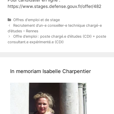
Pour candidater en ligne :
https://www.stages.defense.gouv.fr/offer/482
C
Offres d'emploi et de stage
a
P
Recrutement d’un-e conseiller-e technique chargé-e
t
o
d’études – Rennes
e
s
Offre d’emploi : poste chargé.e d’études (CDI) + poste
g
t
consultant.e expérimenté.e (CDI)
o
n
r
a
i
v
e
i
s
g
In memoriam Isabelle Charpentier
a
t
i
o
n