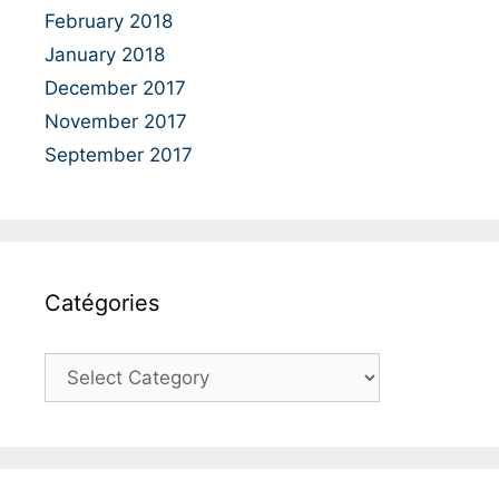
February 2018
January 2018
December 2017
November 2017
September 2017
Catégories
C
a
t
é
g