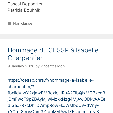
Pascal Depoorter,
Patricia Bouhnik
C
Non classé
a
t
e
g
Hommage du CESSP à Isabelle
o
r
Charpentier
i
e
9 January 2026
by
vincentcardon
s
https://cessp.cnrs.fr/hommage-a-isabelle-
charpentier/?
fbclid=IwY2xjawPMRexleHRuA2FlbQIxMQBzcnR
jBmFwcF9pZBAyMjIwMzkxNzg4MjAwODkyAAEe
diGaJ-R7cDh_DWmpRowFkJWMboCV-dVny-
xYOmf3ensQhm3Z-
aoMyPswfZE_aem_lpTyi8
-