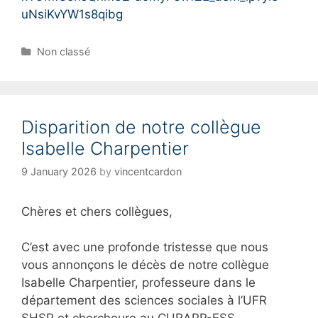
uNsiKvYW1s8qibg
C
Non classé
a
t
e
g
Disparition de notre collègue
o
r
Isabelle Charpentier
i
e
9 January 2026
by
vincentcardon
s
Chères et chers collègues,
C’est avec une profonde tristesse que nous
vous annonçons le décès de notre collègue
Isabelle Charpentier, professeure dans le
département des sciences sociales à l’UFR