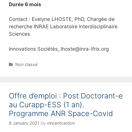
Durée 6 mois
Contact : Evelyne LHOSTE, PhD, Chargée de
recherche INRAE Laboratoire Interdisciplinaire
Sciences
Innovations Sociétés, lhoste@inra-ifris.org
C
Non classé
a
t
e
g
Offre d’emploi : Post Doctorant-e
o
r
au Curapp-ESS (1 an).
i
Programme ANR Space-Covid
e
s
8 January 2021
by
vincentcardon