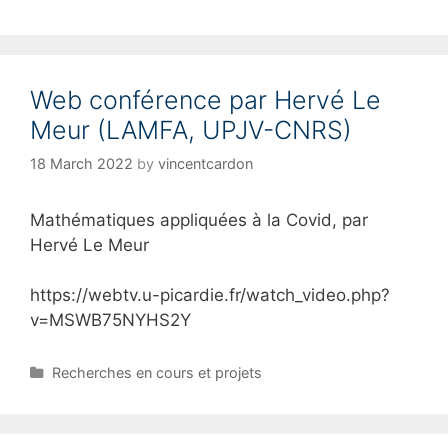
a
t
e
g
Web conférence par Hervé Le
o
r
Meur (LAMFA, UPJV-CNRS)
i
e
18 March 2022
by
vincentcardon
s
Mathématiques appliquées à la Covid, par
Hervé Le Meur
https://webtv.u-picardie.fr/watch_video.php?
v=MSWB75NYHS2Y
C
Recherches en cours et projets
a
t
e