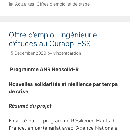
C
Actualités
,
Offres d'emploi et de stage
a
t
e
g
Offre d’emploi, Ingénieur.e
o
r
d’études au Curapp-ESS
i
e
15 December 2020
by
vincentcardon
s
Programme ANR Neosolid-R
Nouvelles solidarités et résilience par temps
de crise
Résumé du projet
Financé par le programme Résilience Hauts de
France, en partenariat avec l’Agence Nationale