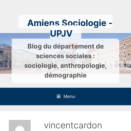
Skip
to
content
Amiens Sociologie -
UPJV
Blog du département de
sciences sociales :
sociologie, anthropologie,
démographie
Menu
vincentcardon