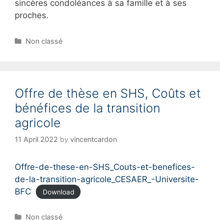
sincères condoléances à sa famille et à ses
proches.
C
Non classé
a
t
e
g
Offre de thèse en SHS, Coûts et
o
r
bénéfices de la transition
i
agricole
e
s
11 April 2022
by
vincentcardon
Offre-de-these-en-SHS_Couts-et-benefices-
de-la-transition-agricole_CESAER_-Universite-
BFC
Download
C
Non classé