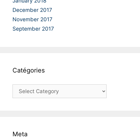
January 2018
December 2017
November 2017
September 2017
Catégories
C
a
t
é
g
o
Meta
r