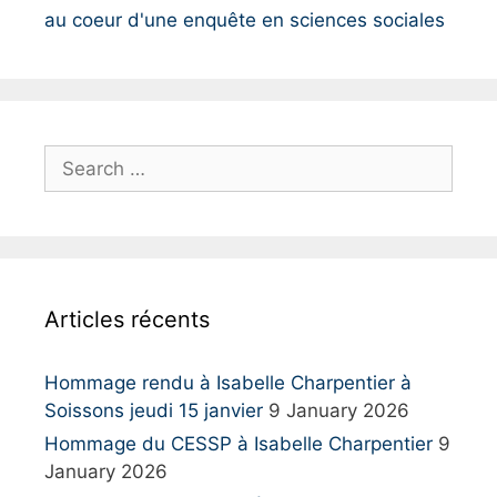
au coeur d'une enquête en sciences sociales
S
e
a
r
c
h
Articles récents
f
o
r
Hommage rendu à Isabelle Charpentier à
:
Soissons jeudi 15 janvier
9 January 2026
Hommage du CESSP à Isabelle Charpentier
9
January 2026