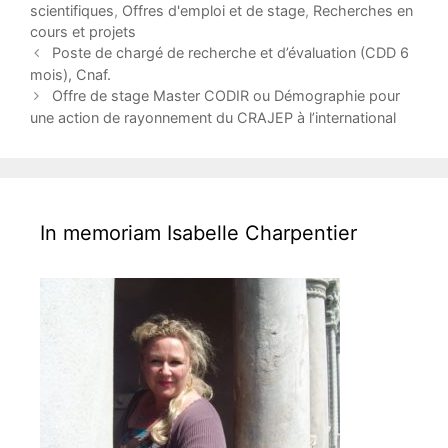
a
scientifiques
,
Offres d'emploi et de stage
,
Recherches en
t
cours et projets
e
P
Poste de chargé de recherche et d’évaluation (CDD 6
g
o
mois), Cnaf.
o
s
Offre de stage Master CODIR ou Démographie pour
r
t
une action de rayonnement du CRAJEP à l’international
i
n
e
a
s
v
i
g
In memoriam Isabelle Charpentier
a
t
i
o
n