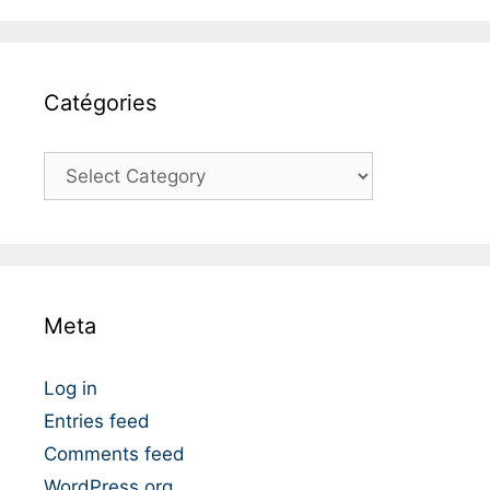
Catégories
C
a
t
é
g
o
Meta
r
i
e
Log in
s
Entries feed
Comments feed
WordPress.org