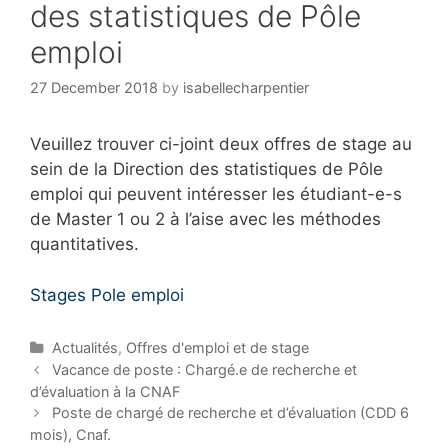
des statistiques de Pôle
emploi
27 December 2018
by
isabellecharpentier
Veuillez trouver ci-joint deux offres de stage au
sein de la Direction des statistiques de Pôle
emploi qui peuvent intéresser les étudiant-e-s
de Master 1 ou 2 à l’aise avec les méthodes
quantitatives.
Stages Pole emploi
C
Actualités
,
Offres d'emploi et de stage
a
P
Vacance de poste : Chargé.e de recherche et
t
o
d’évaluation à la CNAF
e
s
Poste de chargé de recherche et d’évaluation (CDD 6
g
t
mois), Cnaf.