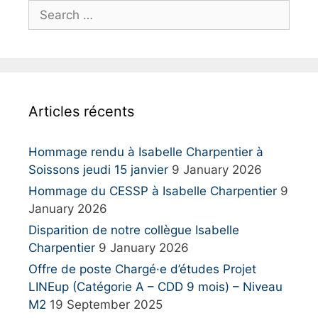
S
e
a
r
c
h
Articles récents
f
o
r
Hommage rendu à Isabelle Charpentier à
:
Soissons jeudi 15 janvier
9 January 2026
Hommage du CESSP à Isabelle Charpentier
9
January 2026
Disparition de notre collègue Isabelle
Charpentier
9 January 2026
Offre de poste Chargé·e d’études Projet
LINEup (Catégorie A – CDD 9 mois) – Niveau
M2
19 September 2025