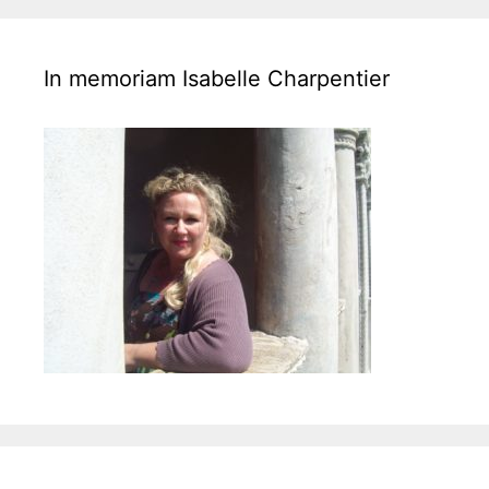
s
i
g
a
In memoriam Isabelle Charpentier
t
i
o
n