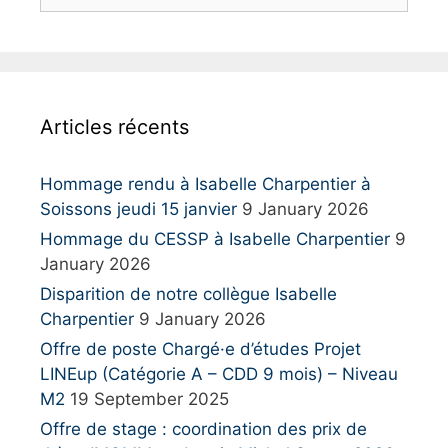
e
a
r
c
h
Articles récents
f
o
r
Hommage rendu à Isabelle Charpentier à
:
Soissons jeudi 15 janvier
9 January 2026
Hommage du CESSP à Isabelle Charpentier
9
January 2026
Disparition de notre collègue Isabelle
Charpentier
9 January 2026
Offre de poste Chargé·e d’études Projet
LINEup (Catégorie A – CDD 9 mois) – Niveau
M2
19 September 2025
Offre de stage : coordination des prix de