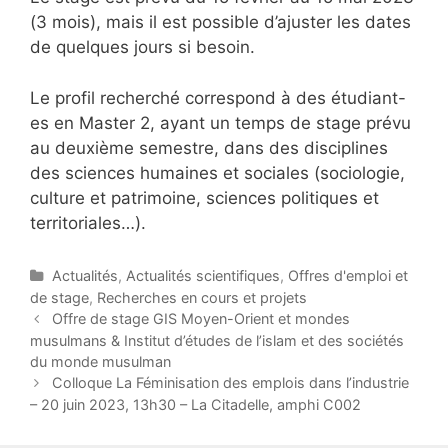
(3 mois), mais il est possible d’ajuster les dates
de quelques jours si besoin.
Le profil recherché correspond à des étudiant-
es en Master 2, ayant un temps de stage prévu
au deuxième semestre, dans des disciplines
des sciences humaines et sociales (sociologie,
culture et patrimoine, sciences politiques et
territoriales…).
C
Actualités
,
Actualités scientifiques
,
Offres d'emploi et
a
de stage
,
Recherches en cours et projets
t
P
Offre de stage GIS Moyen-Orient et mondes
e
o
musulmans & Institut d’études de l’islam et des sociétés
g
s
du monde musulman
o
t
Colloque La Féminisation des emplois dans l’industrie
r
n
– 20 juin 2023, 13h30 – La Citadelle, amphi C002
i
a
e
v