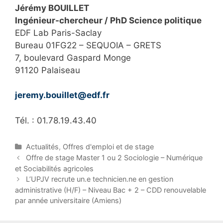
Jérémy BOUILLET
Ingénieur-chercheur / PhD Science politique
EDF Lab Paris-Saclay
Bureau 01FG22 – SEQUOIA – GRETS
7, boulevard Gaspard Monge
91120 Palaiseau
jeremy.bouillet@edf.fr
Tél. : 01.78.19.43.40
C
Actualités
,
Offres d'emploi et de stage
a
P
Offre de stage Master 1 ou 2 Sociologie – Numérique
t
o
et Sociabilités agricoles
e
s
L’UPJV recrute un.e technicien.ne en gestion
g
t
administrative (H/F) – Niveau Bac + 2 – CDD renouvelable
o
n
par année universitaire (Amiens)
r
a
i
v