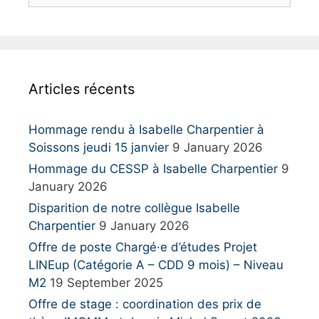
e
a
r
c
h
Articles récents
f
o
r
Hommage rendu à Isabelle Charpentier à
:
Soissons jeudi 15 janvier
9 January 2026
Hommage du CESSP à Isabelle Charpentier
9
January 2026
Disparition de notre collègue Isabelle
Charpentier
9 January 2026
Offre de poste Chargé·e d’études Projet
LINEup (Catégorie A – CDD 9 mois) – Niveau
M2
19 September 2025
Offre de stage : coordination des prix de