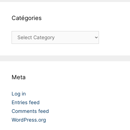
Catégories
C
a
t
é
g
o
Meta
r
i
e
Log in
s
Entries feed
Comments feed
WordPress.org