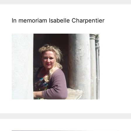
e
i
s
g
a
In memoriam Isabelle Charpentier
t
i
o
n