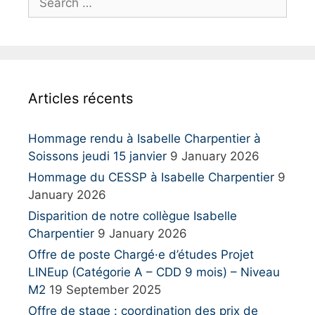
e
a
r
c
h
Articles récents
f
o
r
Hommage rendu à Isabelle Charpentier à
:
Soissons jeudi 15 janvier
9 January 2026
Hommage du CESSP à Isabelle Charpentier
9
January 2026
Disparition de notre collègue Isabelle
Charpentier
9 January 2026
Offre de poste Chargé·e d’études Projet
LINEup (Catégorie A – CDD 9 mois) – Niveau
M2
19 September 2025
Offre de stage : coordination des prix de