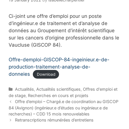
Ci-joint une offre d’emploi pour un poste
d’ingénieur.e de traitement et d’analyse de
données au Groupement d’intérêt scientifique
sur les cancers d’origine professionnelle dans le
Vaucluse (GISCOP 84).
Offre-demploi-GISCOP-84-ingeinieur.e-de-
production-traitement-analyse-de-
donneies
Download
C
Actualités
,
Actualités scientifiques
,
Offres d'emploi et
a
de stage
,
Recherches en cours et projets
t
P
Offre d’emploi – Chargé.e de coordination au GISCOP
e
o
84 (Avignon) (ingénieur.e d’études ou ingénieur.e de
g
s
recherches) – CDD 15 mois renouvelables
o
t
Retranscriptions rémunérées d’entretiens
r
n