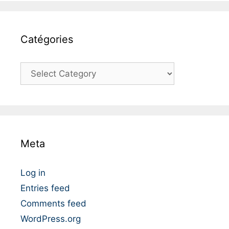
Catégories
C
a
t
é
g
o
Meta
r
i
e
Log in
s
Entries feed
Comments feed
WordPress.org