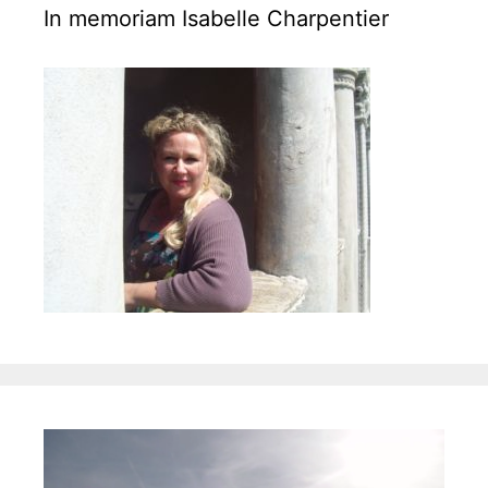
a
In memoriam Isabelle Charpentier
t
i
o
n