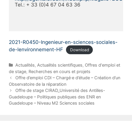
Tel.: + 33 (0)4 67 04 63 36

2021-R0450-Ingenieur-en-sciences-sociales-
de-lenvironnement-HF
Download
C
Actualités
,
Actualités scientifiques
,
Offres d'emploi et
a
de stage
,
Recherches en cours et projets
t
P
Offre d’emploi CDI – Chargé·e d’étude – Création d’un
e
o
Observatoire de la réparation
g
s
Offre de stage CIRAD_Université des Antilles-
o
t
Guadeloupe – Politiques publiques des ENR en
r
n
Guadeloupe – Niveau M2 Sciences sociales
i
a
e
v
s
i
g