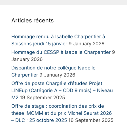
r
c
h
Articles récents
f
o
r
Hommage rendu à Isabelle Charpentier à
:
Soissons jeudi 15 janvier
9 January 2026
Hommage du CESSP à Isabelle Charpentier
9
January 2026
Disparition de notre collègue Isabelle
Charpentier
9 January 2026
Offre de poste Chargé·e d’études Projet
LINEup (Catégorie A – CDD 9 mois) – Niveau
M2
19 September 2025
Offre de stage : coordination des prix de
thèse IMOMM et du prix Michel Seurat 2026
– DLC : 25 octobre 2025
16 September 2025