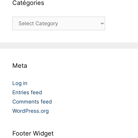
Catégories
C
a
t
é
g
o
Meta
r
i
e
Log in
s
Entries feed
Comments feed
WordPress.org
Footer Widget