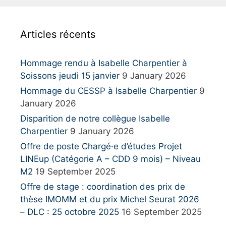
c
h
Articles récents
f
o
r
Hommage rendu à Isabelle Charpentier à
:
Soissons jeudi 15 janvier
9 January 2026
Hommage du CESSP à Isabelle Charpentier
9
January 2026
Disparition de notre collègue Isabelle
Charpentier
9 January 2026
Offre de poste Chargé·e d’études Projet
LINEup (Catégorie A – CDD 9 mois) – Niveau
M2
19 September 2025
Offre de stage : coordination des prix de
thèse IMOMM et du prix Michel Seurat 2026
– DLC : 25 octobre 2025
16 September 2025