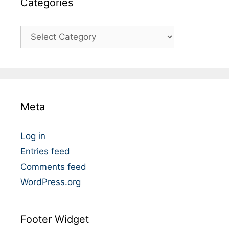
Catégories
C
a
t
é
g
o
Meta
r
i
e
Log in
s
Entries feed
Comments feed
WordPress.org
Footer Widget