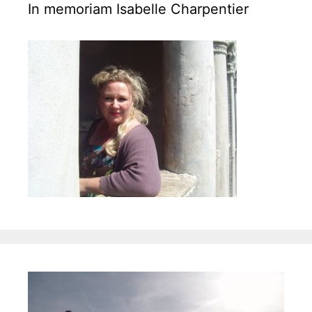
a
In memoriam Isabelle Charpentier
t
i
o
n