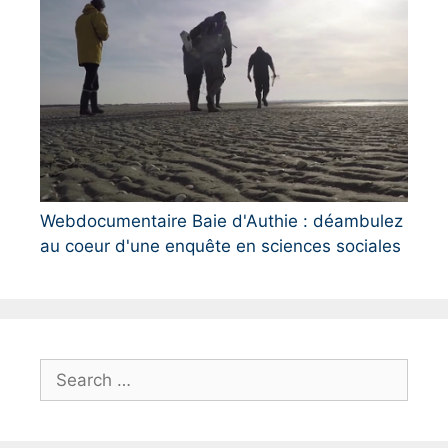
Webdocumentaire Baie d'Authie : déambulez
au coeur d'une enquête en sciences sociales
S
e
a
r