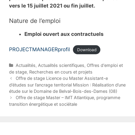
vers le 15 juillet 2021 ou fin juillet.
Nature de l’emploi
Emploi ouvert aux contractuels
PROJECTMANAGERprofil
Download
C
Actualités
,
Actualités scientifiques
,
Offres d'emploi et
a
de stage
,
Recherches en cours et projets
t
P
Offre de stage Licence ou Master Assistant-e
e
o
d’études sur l’ancrage territorial Mission : Réalisation d’une
g
s
étude sur le Domaine de Belval-Bois-des-Dames (08)
o
t
Offre de stage Master – IMT Atlantique, programme
r
n
transition énergétique et sociétale
i
a
e
v
s
i
g