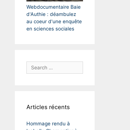
Webdocumentaire Baie
d'Authie : déambulez
au coeur d'une enquête
en sciences sociales
S
e
a
r
c
h
Articles récents
f
o
r
Hommage rendu à