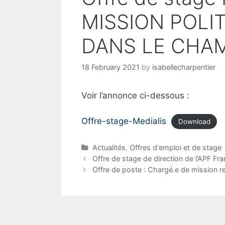
MISSION POLI
DANS LE CHAM
18 February 2021
by
isabellecharpentier
Voir l’annonce ci-dessous :
Offre-stage-Medialis
Download
C
Actualités
,
Offres d'emploi et de stage
a
P
Offre de stage de direction de l’APF Fr
t
o
Offre de poste : Chargé.e de mission 
e
s
g
t
o
n
r
a
i
v