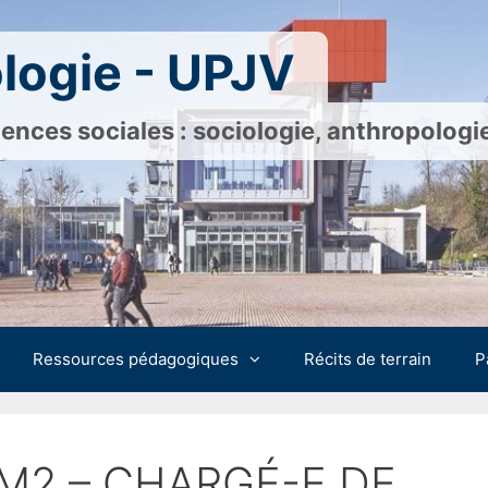
logie - UPJV
ences sociales : sociologie, anthropolog
Ressources pédagogiques
Récits de terrain
P
e M2 – CHARGÉ-E DE