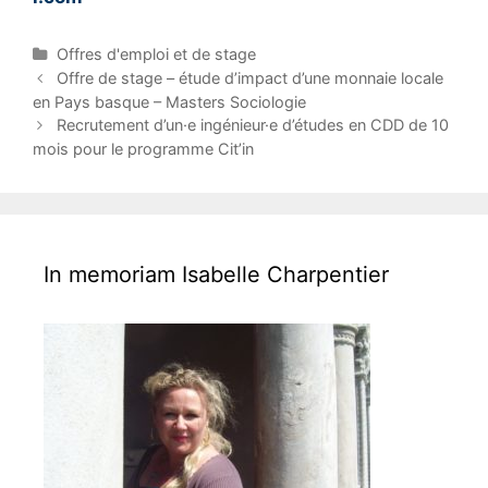
C
Offres d'emploi et de stage
a
P
Offre de stage – étude d’impact d’une monnaie locale
t
o
en Pays basque – Masters Sociologie
e
s
Recrutement d’un·e ingénieur·e d’études en CDD de 10
g
t
mois pour le programme Cit’in
o
n
r
a
i
v
e
i
s
g
In memoriam Isabelle Charpentier
a
t
i
o
n