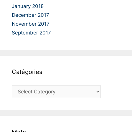
January 2018
December 2017
November 2017
September 2017
Catégories
C
a
t
é
g
o