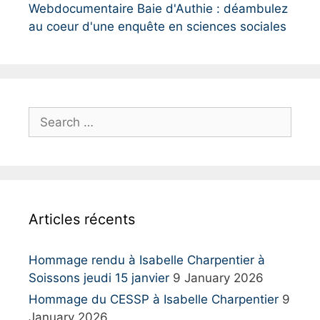
Webdocumentaire Baie d'Authie : déambulez
au coeur d'une enquête en sciences sociales
S
e
a
r
c
h
Articles récents
f
o
r
Hommage rendu à Isabelle Charpentier à
:
Soissons jeudi 15 janvier
9 January 2026
Hommage du CESSP à Isabelle Charpentier
9
January 2026