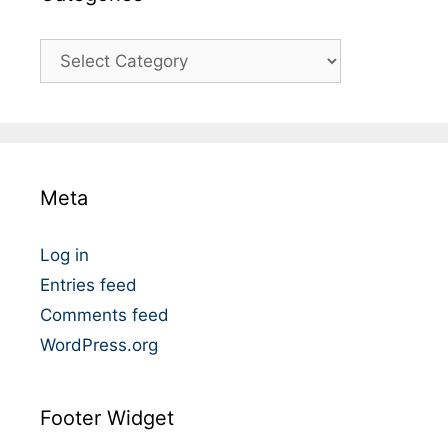
C
a
t
é
g
o
Meta
r
i
e
Log in
s
Entries feed
Comments feed
WordPress.org
Footer Widget