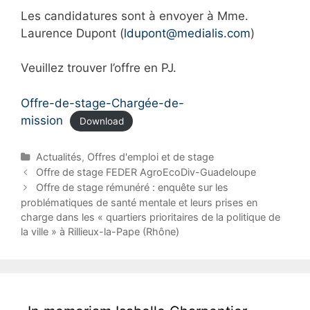
Les candidatures sont à envoyer à Mme.
Laurence Dupont (
ldupont@medialis.com
)
Veuillez trouver l’offre en PJ.
Offre-de-stage-Chargée-de-
mission
Download
C
Actualités
,
Offres d'emploi et de stage
a
P
Offre de stage FEDER AgroEcoDiv-Guadeloupe
t
o
Offre de stage rémunéré : enquête sur les
e
s
problématiques de santé mentale et leurs prises en
g
t
charge dans les « quartiers prioritaires de la politique de
o
n
la ville » à Rillieux-la-Pape (Rhône)
r
a
i
v
e
i
s
g
a