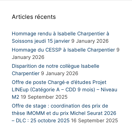
c
h
Articles récents
f
o
r
Hommage rendu à Isabelle Charpentier à
:
Soissons jeudi 15 janvier
9 January 2026
Hommage du CESSP à Isabelle Charpentier
9
January 2026
Disparition de notre collègue Isabelle
Charpentier
9 January 2026
Offre de poste Chargé·e d’études Projet
LINEup (Catégorie A – CDD 9 mois) – Niveau
M2
19 September 2025
Offre de stage : coordination des prix de
thèse IMOMM et du prix Michel Seurat 2026
– DLC : 25 octobre 2025
16 September 2025