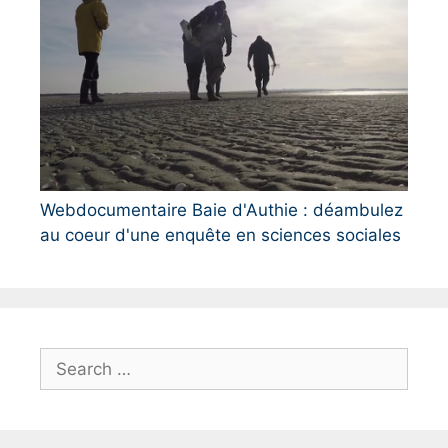
Webdocumentaire Baie d'Authie : déambulez
au coeur d'une enquête en sciences sociales
S
e
a
r